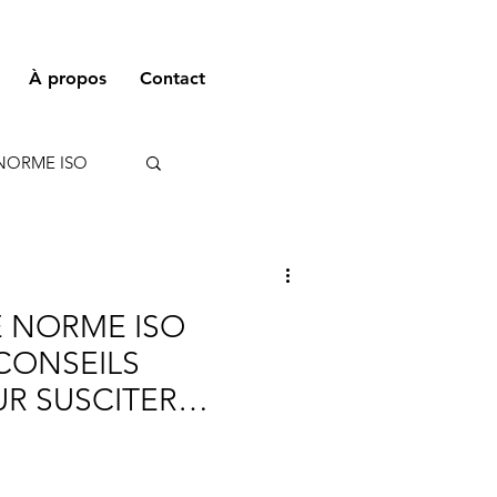
À propos
Contact
NORME ISO
 NORME ISO
CONSEILS
UR SUSCITER
T DU PERSONNEL