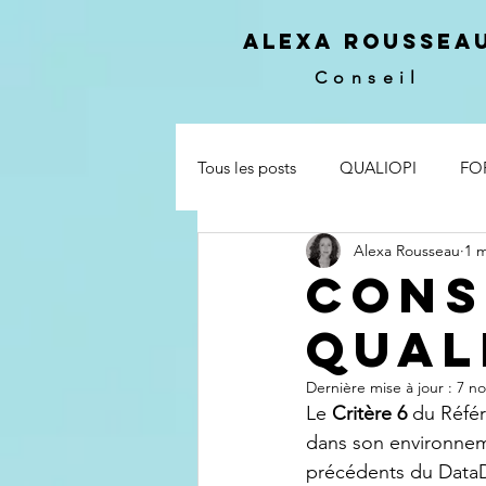
ALEXA ROUSSEA
Conseil
Tous les posts
QUALIOPI
FO
Alexa Rousseau
1 m
NORME ISO
Cons
Qual
Dernière mise à jour :
7 no
Le 
Critère 6
 du Référ
dans son environneme
précédents du Data