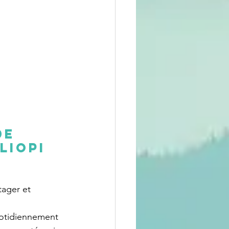
de 
liopi 
tager et 
otidiennement 