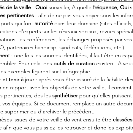
és de la veille
 : 
Quoi 
surveiller, A quelle 
fréquence
, 
Qui 
s
rces pertinentes
 : afin de ne pas vous noyer sous les infor
ports qui font 
autorité 
dans leur domaine (sites officiels,
cations d'experts sur les réseaux sociaux, revues spécial
mations, les conférences, les échanges proposés par vos
, partenaires handicap, syndicats, fédérations, etc.). 
ment 
: une fois les sources identifiées, il faut être en cap
sembler. Pour cela, des 
outils de curation
 existent. A vous
es exemples figurent sur l'infographie.
 et tenir à jour 
: après vous être assuré de la fiabilité des
en rapport avec les objectifs de votre veille, il convient 
s pertinentes, des les 
synthétiser 
pour qu'elles puissent 
 et vos équipes. Si ce document remplace un autre doc
de supprimer ou d'archiver le précédent.
èses issues de votre veille doivent ensuite être 
classées
afin que vous puissiez les retrouver et donc les exploite