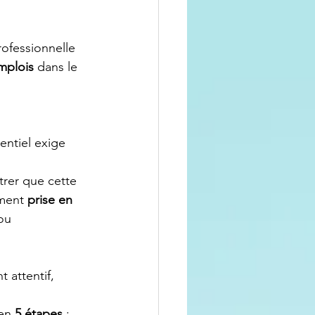
rofessionnelle 
mplois
 dans le 
entiel exige 
trer que cette 
ment 
prise en 
ou 
 attentif, 
en 
5 étapes
: