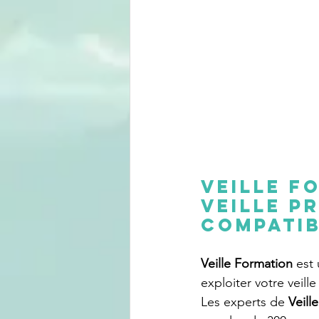
VEILLE F
veille p
compati
Veille Formation
 est
exploiter votre veill
Les experts de 
Veill