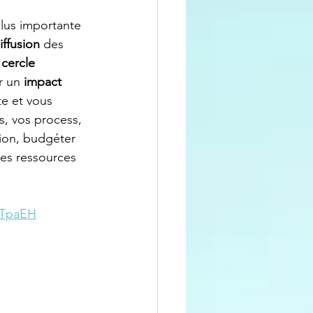
plus importante 
iffusion 
des 
 
cercle 
r un 
impact 
te et vous 
, vos process, 
tion, budgéter 
des ressources 
2VTpaEH