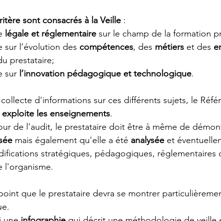
ritère sont consacrés à la Veille 
:
e 
légale et réglementaire
 sur le champ de la formation p
le sur l’évolution des 
compétences
, des 
métiers
 et des 
e
du prestataire;
e sur 
l’innovation pédagogique et technologique
.
collecte d'informations sur ces différents sujets, le Référ
 exploite les enseignements
.
jour de l'audit, le prestataire doit être à même de démon
isée 
mais également qu'elle a été 
analysée 
et éventuelle
difications stratégiques, pédagogiques, réglementaires 
e l'organisme.
point que le prestataire devra se montrer particulièrement
ue.
i une 
infographie 
qui décrit une méthodologie de veille 